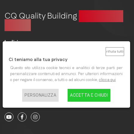
CQ Quality Building
Costruire in
qualità
Indirizzo
rifiuta tutti
ANCE VERONA COSTRUTTORI EDILI
Ci teniamo alla tua privacy
Via Santa Teresa, 12
Questo sito utilizza cookie tecnici e analitici di terze parti per
37135 Verona
personalizzare contenuti ed annunci. Per ulteriori informazioni
C.F. 80007990239
o per negare il consenso, a tutti o ad alcuni cookie,
clicca qui
Contatti
PERSONALIZZA
ACCETTA E CHIUDI
collegiocostruttoriedili@ancevr.it