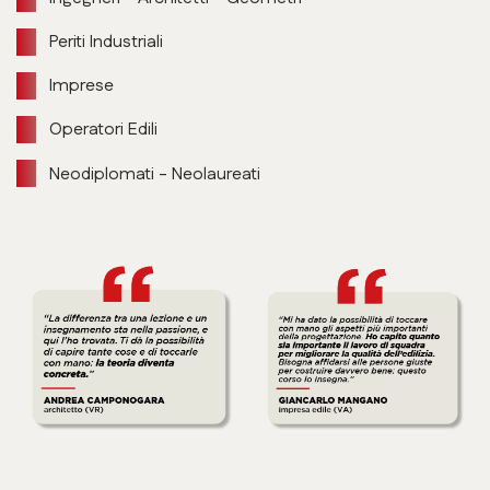
Periti Industriali
Imprese
Operatori Edili
Neodiplomati - Neolaureati