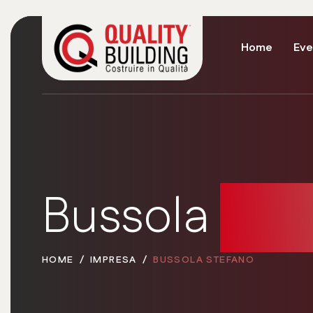
Home
Eve
Bussola
Ste
HOME
IMPRESA
BUSSOLA STEFANO