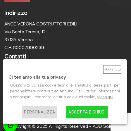
Indirizzo
ANCE VERONA COSTRUTTORI EDILI
Via Santa Teresa, 12
37135 Verona
C.F. 80007990239
Contatti
collegiocostruttoriedili@ancevr.it
rifiuta tutti
Ci teniamo alla tua privacy
Questo sito utilizza cookie tecnici e analitici di terze parti per
personalizzare contenuti ed annunci. Per ulteriori informazioni
o per negare il consenso, a tutti o ad alcuni cookie,
clicca qui
PERSONALIZZA
ACCETTA E CHIUDI
Home
News
CQ Varese
Contatti
Copyright © 2025 All Rights Reserved - ADD Solution