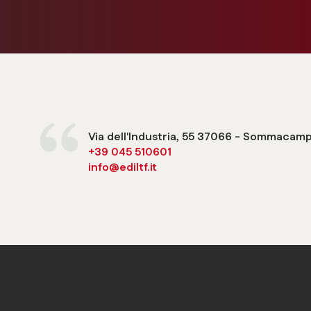
Via dell'Industria, 55 37066 - Sommacam
+39 045 510601
info@ediltf.it