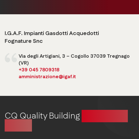
I.G.A.F. Impianti Gasdotti Acquedotti
Fognature Snc
Via degli Artigiani, 3 – Cogollo 37039 Tregnago
(VR)
+39 045 7809318
amministrazione@igaf.it
CQ Quality Building
Costruire in
qualità