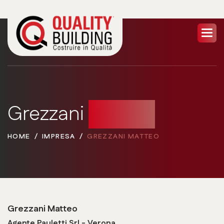
Grezzani
Matteo
HOME
IMPRESA
GREZZANI MATTEO
Grezzani Matteo
Agente Pauletti Srl - Verona