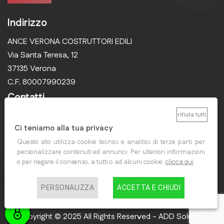
Indirizzo
ANCE VERONA COSTRUTTORI EDILI
Via Santa Teresa, 12
37135 Verona
C.F. 80007990239
Contatti
rifiuta tutti
collegiocostruttoriedili@ancevr.it
Ci teniamo alla tua privacy
Questo sito utilizza cookie tecnici e analitici di terze parti per
personalizzare contenuti ed annunci. Per ulteriori informazioni
o per negare il consenso, a tutti o ad alcuni cookie,
clicca qui
PERSONALIZZA
ACCETTA E CHIUDI
Home
News
CQ Varese
Contatti
Copyright © 2025 All Rights Reserved - ADD Solution