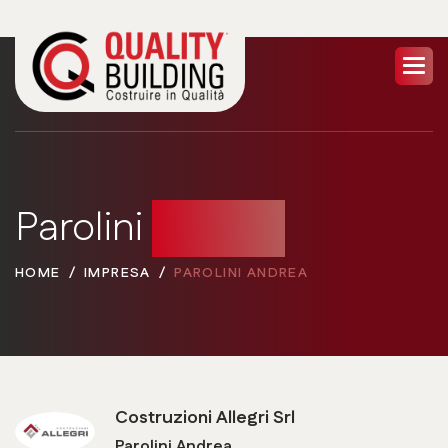
Parolini
Andrea
HOME
IMPRESA
PAROLINI ANDREA
Costruzioni Allegri Srl
Parolini Andrea