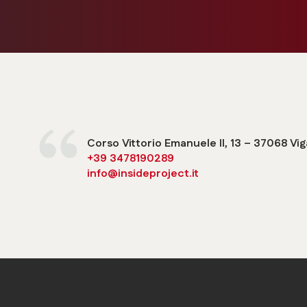
Corso Vittorio Emanuele II, 13 – 37068 Vig
+39 3478190289
info@insideproject.it