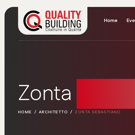
Home
Eve
Zonta
Sebas
HOME
ARCHITETTO
ZONTA SEBASTIANO