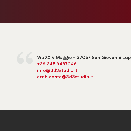
Via XXIV Maggio - 37057 San Giovanni Lup
+39 345 9487046
info@3d3studio.it
arch.zonta@3d3studio.it