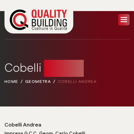
Cobelli
Andrea
HOME
GEOMETRA
COBELLI ANDREA
Cobelli Andrea
Impresa G.C.C. Geom. Carlo Cobelli